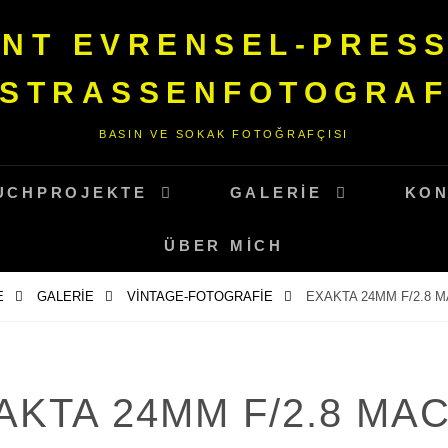
NT EVRENSEL-PRES
STRASSENFOTOGRAF
BASIN VE SOKAK FOTOĞRAFÇISI
UCHPROJEKTE
GALERIE
KON
ÜBER MICH
E
GALERIE
VINTAGE-FOTOGRAFIE
EXAKTA 24MM F/2.8 
AKTA 24MM F/2.8 MA