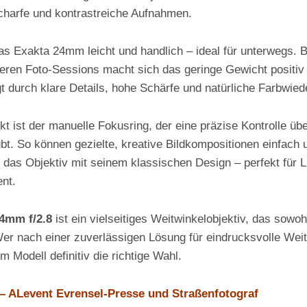
scharfe und kontrastreiche Aufnahmen.
as Exakta 24mm leicht und handlich – ideal für unterwegs. 
geren Foto-Sessions macht sich das geringe Gewicht positiv
gt durch klare Details, hohe Schärfe und natürliche Farbwie
kt ist der manuelle Fokusring, der eine präzise Kontrolle üb
bt. So können gezielte, kreative Bildkompositionen einfach
t das Objektiv mit seinem klassischen Design – perfekt für 
nt.
4mm f/2.8
ist ein vielseitiges Weitwinkelobjektiv, das sowo
Wer nach einer zuverlässigen Lösung für eindrucksvolle We
em Modell definitiv die richtige Wahl.
 – ALevent Evrensel-Presse und Straßenfotograf