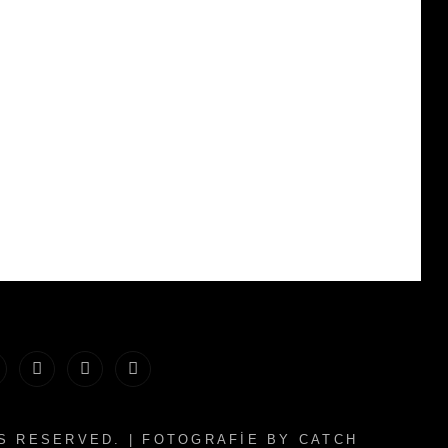
te
ber
Instegram
Facebook
Menü
ich
ögesi
TS RESERVED. | FOTOGRAFIE BY
CATCH