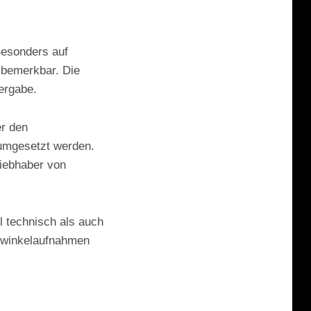
Besonders auf
 bemerkbar. Die
dergabe.
er den
 umgesetzt werden.
Liebhaber von
hl technisch als auch
itwinkelaufnahmen