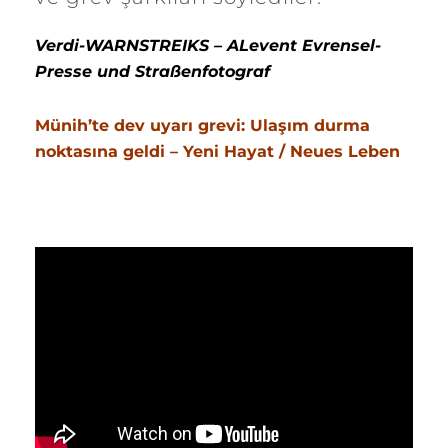
Verdi-WARNSTREIKS – ALevent Evrensel-
Presse und Straßenfotograf
Münih’te dev uyarı grevi: Ulaşım durma
noktasına geldi – Yeni Hayat / Neues Leben