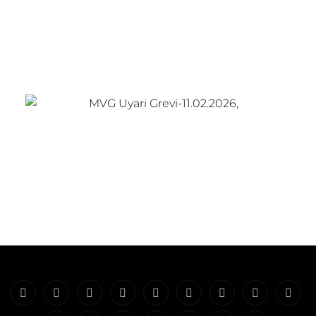
Giriş
Galerie
Banner
Film
IGMetall-
Verdi-
Klima-
Porträts
Schw