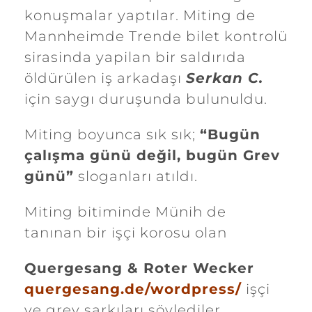
konuşmalar yaptılar. Miting de
Mannheimde Trende bilet kontrolü
sirasinda yapilan bir saldırıda
öldürülen iş arkadaşı
Serkan C.
için saygı duruşunda bulunuldu.
Miting boyunca sık sık;
“Bugün
çalışma günü değil, bugün Grev
günü”
sloganları atıldı.
Miting bitiminde Münih de
tanınan bir işçi korosu olan
Quergesang & Roter Wecker
quergesang.de/wordpress/
işçi
ve grev şarkıları söylediler.