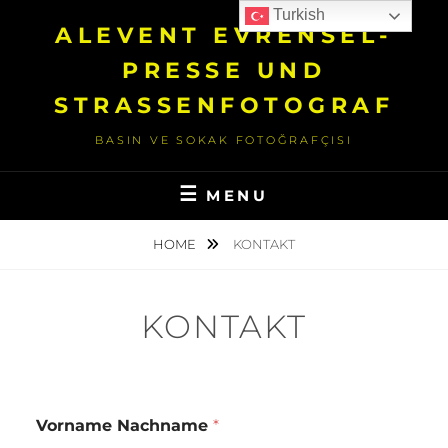
Skip
Turkish
ALEVENT EVRENSEL-
to
content
PRESSE UND
STRASSENFOTOGRAF
BASIN VE SOKAK FOTOĞRAFÇISI
MENU
HOME
KONTAKT
KONTAKT
Vorname Nachname
*