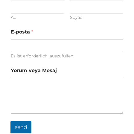
Ad
Soyad
V
E-posta
*
o
r
n
a
m
Es ist erforderlich, auszufüllen.
e
V
Yorum veya Mesaj
o
r
n
a
m
e
N
a
c
h
send
n