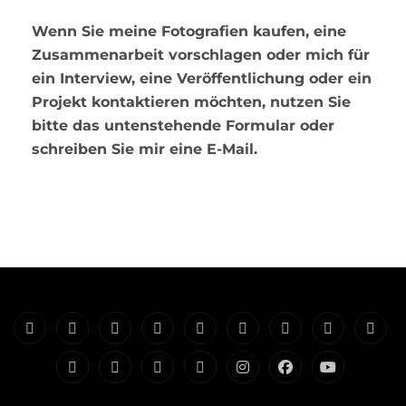
a
m
Wenn Sie meine Fotografien kaufen, eine
e
Zusammenarbeit vorschlagen oder mich für
ein Interview, eine Veröffentlichung oder ein
Projekt kontaktieren möchten, nutzen Sie
bitte das untenstehende Formular oder
schreiben Sie mir eine E-Mail.
Giriş
Galerie
Banner
Film
IGMetall-
Verdi-
Klima-
Porträts
Schw
und
Simulationen
WARNSTREIKS
WARNSTREIKS
Streiks
aus
Foto
Straßenfotografie
Kontakt
Startseite
Über
Instegram
Facebook
Menü
Plakate
sozialen