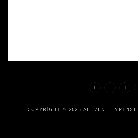
Giriş
Galerie
Banne
und
COPYRIGHT © 2026
ALEVENT EVRENSE
Plaka
bei
sozia