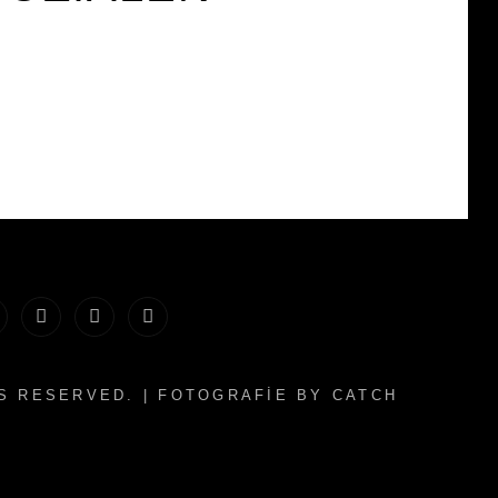
te
ber
Instegram
Facebook
Menü
ich
ögesi
TS RESERVED. | FOTOGRAFIE BY
CATCH