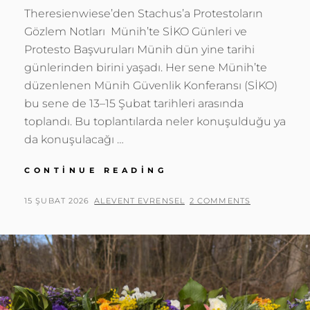
Theresienwiese’den Stachus’a Protestoların
Gözlem Notları Münih’te SİKO Günleri ve
Protesto Başvuruları Münih dün yine tarihi
günlerinden birini yaşadı. Her sene Münih’te
düzenlenen Münih Güvenlik Konferansı (SİKO)
bu sene de 13–15 Şubat tarihleri arasında
toplandı. Bu toplantılarda neler konuşulduğu ya
da konuşulacağı …
MÜNIH
CONTINUE READING
GÜVENLIK
KONFERANSI
POSTED
BY
15 ŞUBAT 2026
ALEVENT EVRENSEL
2 COMMENTS
2026
ON
KARSI
GÖSTERI,
THERESIENWIESE
IRAN
PROTESTOSU,
MÜNIH
GÖSTERILERI