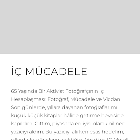
İÇ MÜCADELE
65 Yaşında Bir Aktivist Fotoğrafçının İç
Hesaplaşması: Fotoğraf, Mücadele ve Vicdan
Son günlerde, yıllara dayanan fotoğraflarımı
küçük küçük kitaplar hâline getirme hevesine
kapıldım. Gittim, piyasada en iyisi olarak bilinen
yazıcıyı aldım. Bu yazıcıyı alırken esas hedefim;
yıllardır fotoğraflarını çektiğim Ver.di ve IG Metall