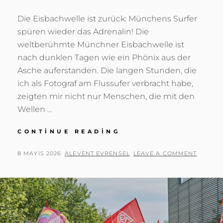
Die Eisbachwelle ist zurück: Münchens Surfer
spüren wieder das Adrenalin! Die
weltberühmte Münchner Eisbachwelle ist
nach dunklen Tagen wie ein Phönix aus der
Asche auferstanden. Die langen Stunden, die
ich als Fotograf am Flussufer verbracht habe,
zeigten mir nicht nur Menschen, die mit den
Wellen …
ZURÜCK
CONTINUE READING
AM
EISBACH:
POSTED
BY
8 MAYIS 2026
ALEVENT EVRENSEL
LEAVE A COMMENT
MÜNCHENS
ON
SURFER
TROTZEN
DER
NATUR