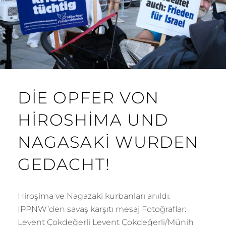
DIE OPFER VON
HIROSHIMA UND
NAGASAKI WURDEN
GEDACHT!
Hiroşima ve Nagazaki kurbanları anıldı:
IPPNW’den savaş karşıtı mesaj Fotoğraflar:
Levent Çokdeğerli Levent Çokdeğerli/Münih