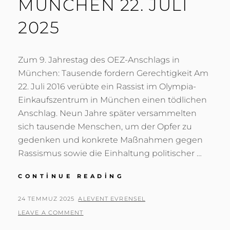
MÜNCHEN 22. JULI
2025
Zum 9. Jahrestag des OEZ-Anschlags in
München: Tausende fordern Gerechtigkeit Am
22. Juli 2016 verübte ein Rassist im Olympia-
Einkaufszentrum in München einen tödlichen
Anschlag. Neun Jahre später versammelten
sich tausende Menschen, um der Opfer zu
gedenken und konkrete Maßnahmen gegen
Rassismus sowie die Einhaltung politischer …
GEDENKFEIER
CONTINUE READING
ZUM
OEZ-
POSTED
BY
24 TEMMUZ 2025
ALEVENT EVRENSEL
MASSAKER
ON
LEAVE A COMMENT
IN
MÜNCHEN