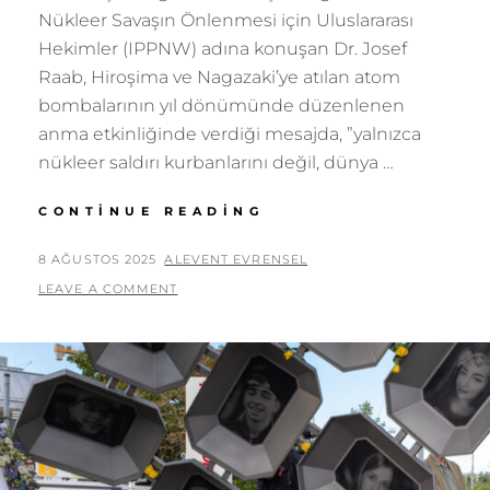
Nükleer Savaşın Önlenmesi için Uluslararası
Hekimler (IPPNW) adına konuşan Dr. Josef
Raab, Hiroşima ve Nagazaki’ye atılan atom
bombalarının yıl dönümünde düzenlenen
anma etkinliğinde verdiği mesajda, ”yalnızca
nükleer saldırı kurbanlarını değil, dünya …
DIE
CONTINUE READING
OPFER
VON
POSTED
BY
8 AĞUSTOS 2025
ALEVENT EVRENSEL
HIROSHIMA
ON
LEAVE A COMMENT
UND
NAGASAKI
WURDEN
GEDACHT!